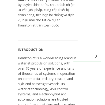
ủy quyền chính thức, chịu trách nhiệm
tư vấn giải pháp, cung cấp thiết bị
chính hãng, tích hợp hệ thống và dịch
vụ hậu mãi cho tất cả dự án
HamiltonJet trên toàn quốc.
INTRODUCTION
HamiltonJet is a world-leading brand in
waterjet propulsion solutions, with
over 70 years of experience and tens
of thousands of systems in operation
on commercial, military, rescue, and
high-end passenger vessels. Its
waterjet technology, AVX control
systems, and electric-hybrid and
automation solutions are trusted in
some of the most demanding marine