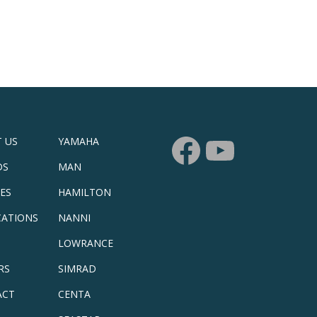
 US
YAMAHA
DS
MAN
CES
HAMILTON
CATIONS
NANNI
LOWRANCE
RS
SIMRAD
ACT
CENTA