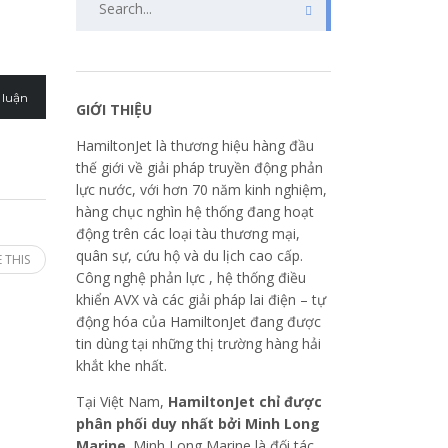
 luận
GIỚI THIỆU
HamiltonJet là thương hiệu hàng đầu
thế giới về giải pháp truyền động phản
lực nước, với hơn 70 năm kinh nghiệm,
hàng chục nghìn hệ thống đang hoạt
động trên các loại tàu thương mại,
quân sự, cứu hộ và du lịch cao cấp.
 THIS
Công nghệ phản lực , hệ thống điều
khiển AVX và các giải pháp lai điện – tự
động hóa của HamiltonJet đang được
tin dùng tại những thị trường hàng hải
khắt khe nhất.
Tại Việt Nam,
HamiltonJet chỉ được
phân phối duy nhất bởi Minh Long
Marine
. Minh Long Marine là đối tác