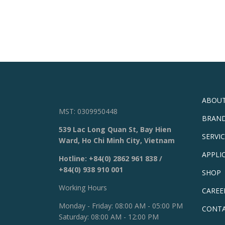
ABOUT
MST: 0309950448
BRAN
539 Lac Long Quan St, Bay Hien
SERVI
Ward, Ho Chi Minh City, Vietnam
APPLI
Hotline:
+84(0) 2862 961 838
/
+84(0) 938 910 001
SHOP
Working Hours
CAREE
Monday - Friday: 08:00 AM - 05:00 PM
CONT
Saturday: 08:00 AM - 12:00 PM