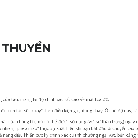
 THIỆU
SẢN PHẨM
ỨNG DỤNG
TIN TỨC
LIÊ
U THUYỀN
ng của tàu, mang lại độ chính xác rất cao về mặt tọa độ.
đó con tàu sẽ “xoay” theo điều kiện gió, dòng chảy. Ở chế độ này, tà
hất của chúng tôi, nó có thể được sử dụng (với sự thận trọng) ngay c
uy nhiên, “phép màu” thực sự xuất hiện khi bạn bắt đầu di chuyển tàu
khả năng điều khiển cực kỳ chính xác quanh chướng ngại vật, bến cảng