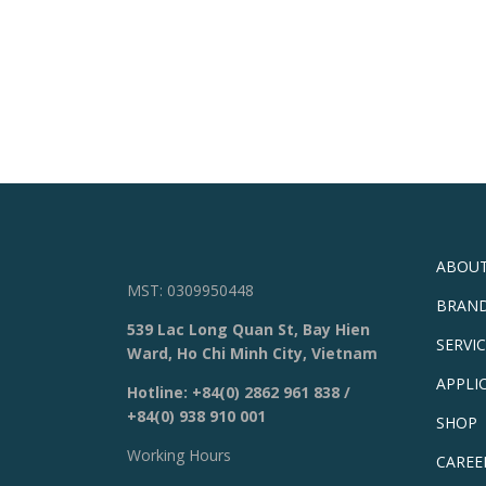
ABOUT
MST: 0309950448
BRAN
539 Lac Long Quan St, Bay Hien
SERVI
Ward, Ho Chi Minh City, Vietnam
APPLI
Hotline:
+84(0) 2862 961 838
/
+84(0) 938 910 001
SHOP
Working Hours
CAREE