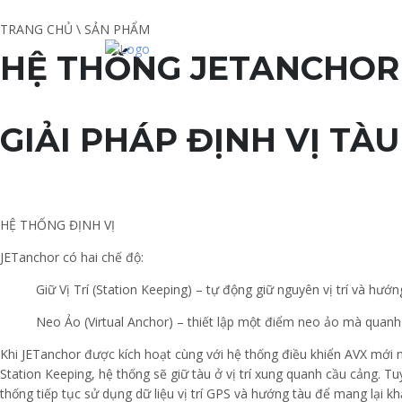
TRANG CHỦ \ SẢN PHẨM
GIỚI
HỆ THỐNG JETANCHOR
GIẢI PHÁP ĐỊNH VỊ TÀ
HỆ THỐNG ĐỊNH VỊ
JETanchor có hai chế độ:
Giữ Vị Trí (Station Keeping) – tự động giữ nguyên vị trí và hướ
Neo Ảo (Virtual Anchor) – thiết lập một điểm neo ảo mà quanh 
Khi JETanchor được kích hoạt cùng với hệ thống điều khiển AVX mới n
Station Keeping, hệ thống sẽ giữ tàu ở vị trí xung quanh cầu cảng. T
thống tiếp tục sử dụng dữ liệu vị trí GPS và hướng tàu để mang lại 