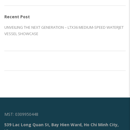
Recent Post
UNVEILING THE NEXT GENERATION – LTX36 MEDIUM-SPEED WATERJET
VESSEL SHOWCASE
MST: 0309950448
539 Lac Long Quan St, Bay Hien Ward, Ho Chi Minh City,