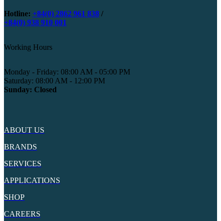
Hotline:
+84(0) 2862 961 838
/
+84(0) 938 910 001
Working Hours
Monday - Friday: 08:00 AM - 05:00 PM
Saturday: 08:00 AM - 12:00 PM
Sunday: Closed
ABOUT US
BRANDS
SERVICES
APPLICATIONS
SHOP
CAREERS