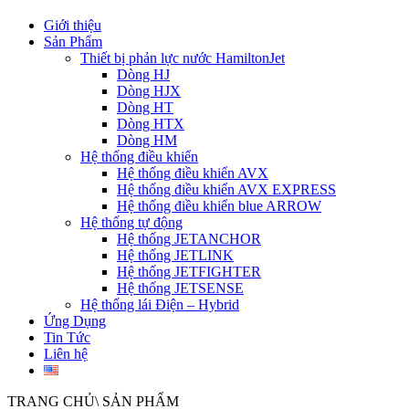
Giới thiệu
Sản Phẩm
Thiết bị phản lực nước HamiltonJet
Dòng HJ
Dòng HJX
Dòng HT
Dòng HTX
Dòng HM
Hệ thống điều khiển
Hệ thống điều khiển AVX
Hệ thống điều khiển AVX EXPRESS
Hệ thống điều khiển blue ARROW
Hệ thống tự động
Hệ thống JETANCHOR
Hệ thống JETLINK
Hệ thống JETFIGHTER
Hệ thống JETSENSE
Hệ thống lái Điện – Hybrid
Ứng Dụng
Tin Tức
Liên hệ
TRANG CHỦ\ SẢN PHẨM