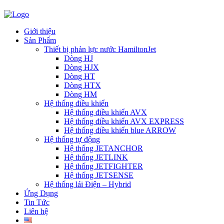
Giới thiệu
Sản Phẩm
Thiết bị phản lực nước HamiltonJet
Dòng HJ
Dòng HJX
Dòng HT
Dòng HTX
Dòng HM
Hệ thống điều khiển
Hệ thống điều khiển AVX
Hệ thống điều khiển AVX EXPRESS
Hệ thống điều khiển blue ARROW
Hệ thống tự động
Hệ thống JETANCHOR
Hệ thống JETLINK
Hệ thống JETFIGHTER
Hệ thống JETSENSE
Hệ thống lái Điện – Hybrid
Ứng Dụng
Tin Tức
Liên hệ