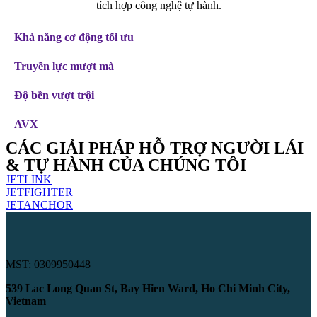
tích hợp công nghệ tự hành.
Khả năng cơ động tối ưu
Truyền lực mượt mà
Độ bền vượt trội
AVX
CÁC GIẢI PHÁP HỖ TRỢ NGƯỜI LÁI
& TỰ HÀNH CỦA CHÚNG TÔI
JETLINK
JETFIGHTER
JETANCHOR
MST: 0309950448
539 Lac Long Quan St, Bay Hien Ward, Ho Chi Minh City,
Vietnam